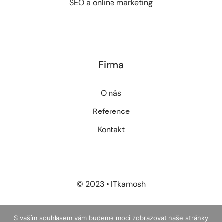
SEO a online marketing
Firma
O nás
Reference
Kontakt
© 2023 • ITkamosh
+420 736 166 572
S vaším souhlasem vám budeme moci zobrazovat naše stránky