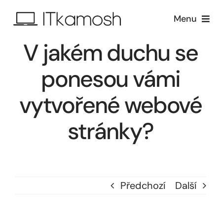
Přeskočit
Menu
na
obsah
V jakém duchu se
Úvod
ponesou vámi
Služby
vytvořené webové
Reference
stránky?
O nás
Předchozí
Další